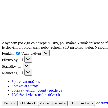
Abychom poskytli co nejlepší služby, používáme k ukládání a/nebo př
je chování při procházení nebo jedinečná ID na tomto webu. Nesouhlas
Funkční
Funkční
Vždy aktivní
Předvolby
Předvolby
Statistiky
Statistiky
Marketing
Marketing
Spravovat možnosti
Spravovat služby
Správa {vendor_count} prodejců
Přečtěte si více o těchto účelech
Zobrazi
Příjmout
Odmítnout
Zobrazit předvolby
Uložit předvolby