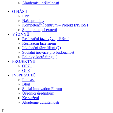
Akademie udržitelnosti
O NÁS
Lidé
Naše principy
Kompetenční centrum – Projekt INSISST
Spolupracující experti
VÝZVY
Realizační fáze vývoje řešení
Realizační fáze šíření
Inkubační fáze šíření (2)
Sociální inovace pro budoucnost
Politiky, které fungují
PROJEKTY
OPZ+
OPZ
INSPIRACE
Podcast
Blog
Social Innovation Forum
Úředníci úředníkům
Ke stažení
Akademie udržitelnosti