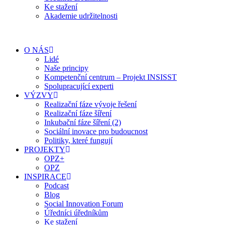
Ke stažení
Akademie udržitelnosti
O NÁS
Lidé
Naše principy
Kompetenční centrum – Projekt INSISST
Spolupracující experti
VÝZVY
Realizační fáze vývoje řešení
Realizační fáze šíření
Inkubační fáze šíření (2)
Sociální inovace pro budoucnost
Politiky, které fungují
PROJEKTY
OPZ+
OPZ
INSPIRACE
Podcast
Blog
Social Innovation Forum
Úředníci úředníkům
Ke stažení