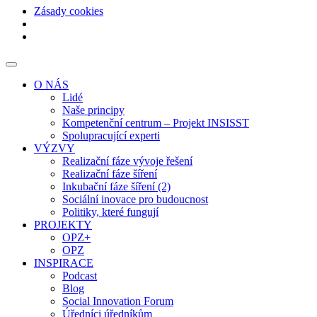
Zásady cookies
O NÁS
Lidé
Naše principy
Kompetenční centrum – Projekt INSISST
Spolupracující experti
VÝZVY
Realizační fáze vývoje řešení
Realizační fáze šíření
Inkubační fáze šíření (2)
Sociální inovace pro budoucnost
Politiky, které fungují
PROJEKTY
OPZ+
OPZ
INSPIRACE
Podcast
Blog
Social Innovation Forum
Úředníci úředníkům