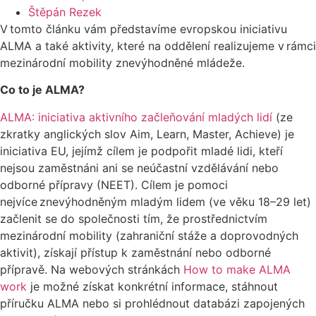
Štěpán Rezek
V tomto článku vám představíme evropskou iniciativu
ALMA a také aktivity, které na oddělení realizujeme v rámci
mezinárodní mobility znevýhodněné mládeže.
Co to je ALMA?
ALMA: iniciativa aktivního začleňování mladých lidí
(ze
zkratky anglických slov Aim, Learn, Master, Achieve) je
iniciativa EU, jejímž cílem je podpořit mladé lidi, kteří
nejsou zaměstnáni ani se neúčastní vzdělávání nebo
odborné přípravy (NEET). Cílem je pomoci
nejvíce znevýhodněným mladým lidem (ve věku 18–29 let)
začlenit se do společnosti tím, že prostřednictvím
mezinárodní mobility (zahraniční stáže a doprovodných
aktivit), získají přístup k zaměstnání nebo odborné
přípravě. Na webových stránkách
How to make ALMA
work
je možné získat konkrétní informace, stáhnout
příručku ALMA nebo si prohlédnout databázi zapojených