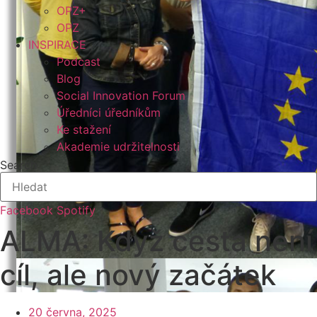
OPZ+
OPZ
INSPIRACE
Podcast
Blog
Social Innovation Forum
Úředníci úředníkům
Ke stažení
Akademie udržitelnosti
Search
Facebook
Spotify
ALMA: Když cesta není
cíl, ale nový začátek
20 června, 2025