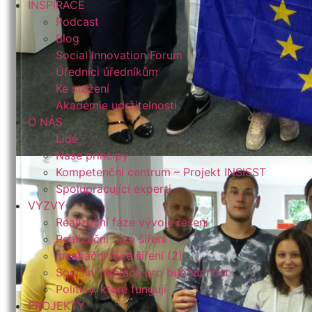
INSPIRACE
Podcast
Blog
Social Innovation Forum
Úředníci úředníkům
Ke stažení
Akademie udržitelnosti
O NÁS
Lidé
Naše principy
Kompetenční centrum – Projekt INSISST
Spolupracující experti
VÝZVY
Realizační fáze vývoje řešení
Realizační fáze šíření
Inkubační fáze šíření (2)
Sociální inovace pro budoucnost
Politiky, které fungují
PROJEKTY