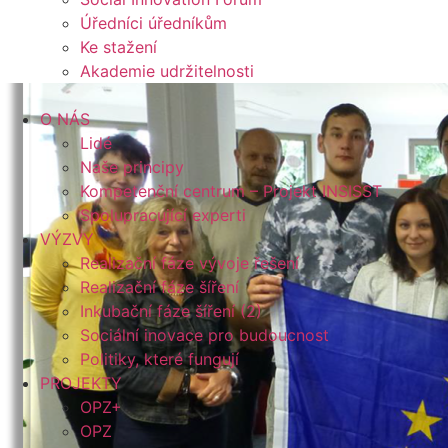
Úředníci úředníkům
Ke stažení
Akademie udržitelnosti
O NÁS
Lidé
Naše principy
Kompetenční centrum – Projekt INSISST
Spolupracující experti
VÝZVY
Realizační fáze vývoje řešení
Realizační fáze šíření
Inkubační fáze šíření (2)
Sociální inovace pro budoucnost
Politiky, které fungují
PROJEKTY
OPZ+
OPZ