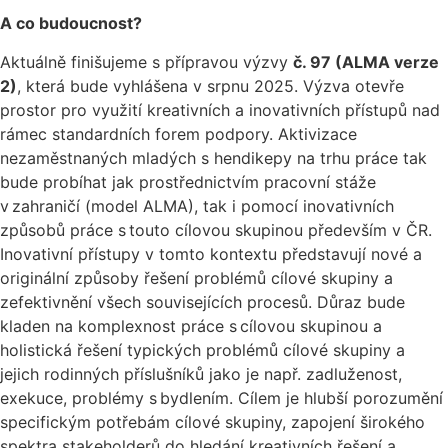
A co budoucnost?
Aktuálně finišujeme s přípravou výzvy
č. 97 (ALMA verze
2)
, která bude vyhlášena v srpnu 2025. Výzva otevře
prostor pro využití kreativních a inovativních přístupů nad
rámec standardních forem podpory. Aktivizace
nezaměstnaných mladých s hendikepy na trhu práce tak
bude probíhat jak prostřednictvím pracovní stáže
v zahraničí (model ALMA), tak i pomocí inovativních
způsobů práce s touto cílovou skupinou především v ČR.
Inovativní přístupy v tomto kontextu představují nové a
originální způsoby řešení problémů cílové skupiny a
zefektivnění všech souvisejících procesů. Důraz bude
kladen na komplexnost práce s cílovou skupinou a
holistická řešení typických problémů cílové skupiny a
jejich rodinných příslušníků jako je např. zadluženost,
exekuce, problémy s bydlením. Cílem je hlubší porozumění
specifickým potřebám cílové skupiny, zapojení širokého
spektra stakeholderů do hledání kreativních řešení a