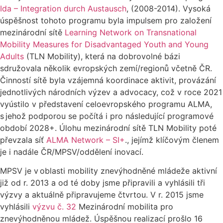
Ida – Integration durch Austausch
, (2008-2014). Vysoká
úspěšnost tohoto programu byla impulsem pro založení
mezinárodní sítě
Learning Network on Transnational
Mobility Measures for Disadvantaged Youth and Young
Adults
(TLN Mobility), která na dobrovolné bázi
sdružovala několik evropských zemí/regionů včetně ČR.
Činností sítě byla vzájemná koordinace aktivit, provázání
jednotlivých národních výzev a advocacy, což v roce 2021
vyústilo v představení celoevropského programu ALMA,
s jehož podporou se počítá i pro následující programové
období 2028+. Úlohu mezinárodní sítě TLN Mobility poté
převzala síť
ALMA Network – SI+
., jejímž klíčovým členem
je i nadále ČR/MPSV/oddělení inovací.
MPSV je v oblasti mobility znevýhodněné mládeže aktivní
již od r. 2013 a od té doby jsme připravili a vyhlásili tři
výzvy a aktuálně připravujeme čtvrtou. V r. 2015 jsme
vyhlásili
výzvu č. 32
Mezinárodní mobilita pro
znevýhodněnou mládež. Úspěšnou realizací prošlo 16