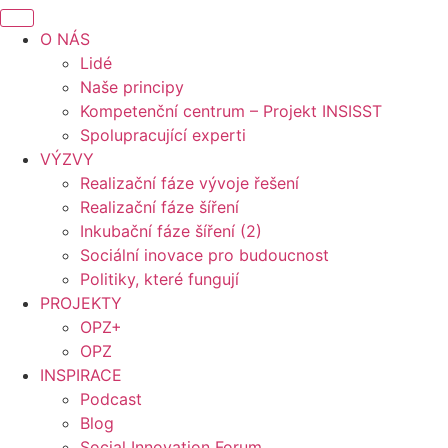
O NÁS
Lidé
Naše principy
Kompetenční centrum – Projekt INSISST
Spolupracující experti
VÝZVY
Realizační fáze vývoje řešení
Realizační fáze šíření
Inkubační fáze šíření (2)
Sociální inovace pro budoucnost
Politiky, které fungují
PROJEKTY
OPZ+
OPZ
INSPIRACE
Podcast
Blog
Social Innovation Forum