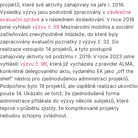
projektů, které své aktivity zahajovaly na jaře r. 2016.
Výsledky výzvy jsou podrobně zpracovány v
závěrečné
evaluační zprávě
a v následném dosledování. V roce 2018
jsme vyhlásili
výzvu č. 59
Mezinárodní mobilita a sociální
začleňování znevýhodněné mládeže, do které byly
zapracovány evaluační poznatky z výzvy č. 32. Do
realizace vstoupilo 14 projektů, a tyto postupně
zahajovaly aktivity od podzimu r. 2019. V roce 2023 jsme
vyhlásili
výzvu č. 96
, která již vycházela z pravidel ALMA,
konkrétně delegovaného aktu, vydaného EK jako „off the
shelf“ nástroj pro zjednodušenou administraci projektů.
Podpořeno bylo 19 projektů, ale úspěšně realizaci ukončilo
pouze 14. Ukázalo se totiž, že zjednodušená forma
administrace přilákala do výzvy několik subjektů, které
teprve v průběhu zjistily, že komplikované projekty
nebudou schopny zvládnout.