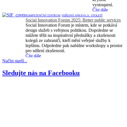
vystoupení.
Číst dále
KOMPETENČNÍ CENTRUM
VEŘEJNÁ SPRÁVA 21. STOLETÍ
Social Innovation Forum 2025: Better public services
Social Innovation Forum je místem, kde se potkává
design služeb s veřejnou politikou. Dopoledne se
můžete těšit na inspirativní přednášky a zkušenosti
kolegů ze zahraničí, kteří mění veřejné služby k
lepšímu. Odpoledne pak nabídne workshopy a prostor
pro sdílení zkušeností.
Číst dále
Načíst starší...
Sledujte nás na Facebooku