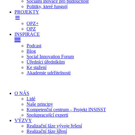
Sociální inovace pro budoucnost
Politiky, které fungují
PROJEKTY
OPZ+
OPZ
INSPIRACE
Podcast
Blog
Social Innovation Forum
Úředníci úředníkům
Ke stažení
Akademie udržitelnosti
O NÁS
Lidé
Naše principy
Kompetenční centrum – Projekt INSISST
Spolupracující experti
VÝZVY
Realizační fáze vývoje řešení
Realizační fáze šíření