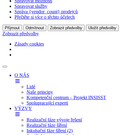
Spravovat možnosti
Spravovat služby
Správa {vendor_count} prodejců
Přečtěte si více o těchto účelech
Příjmout
Odmítnout
Zobrazit předvolby
Uložit předvolby
Zobrazit předvolby
Zásady cookies
O NÁS
Lidé
Naše principy
Kompetenční centrum – Projekt INSISST
Spolupracující experti
VÝZVY
Realizační fáze vývoje řešení
Realizační fáze šíření
Inkubační fáze šíření (2)