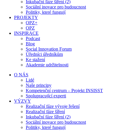
Inkubační fáze šíření (2)
Sociální inovace pro budoucnost
Politiky, které fungují
PROJEKTY
OPZ+
OPZ
INSPIRACE
Podcast
Blog
Social Innovation Forum
Úředníci úředníkům
Ke stažení
Akademie udržitelnosti
O NÁS
Lidé
Naše principy
Kompetenční centrum – Projekt INSISST
Spolupracující experti
VÝZVY
Realizační fáze vývoje řešení
Realizační fáze šíření
Inkubační fáze šíření (2)
Sociální inovace pro budoucnost
Politiky, které fungují