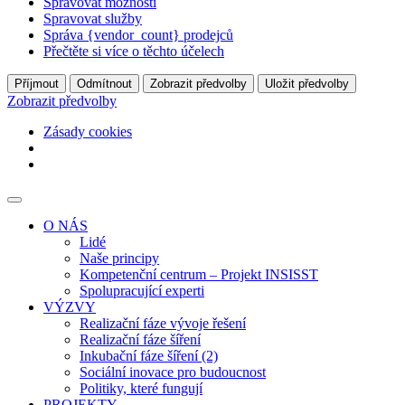
Spravovat možnosti
Spravovat služby
Správa {vendor_count} prodejců
Přečtěte si více o těchto účelech
Příjmout
Odmítnout
Zobrazit předvolby
Uložit předvolby
Zobrazit předvolby
Zásady cookies
O NÁS
Lidé
Naše principy
Kompetenční centrum – Projekt INSISST
Spolupracující experti
VÝZVY
Realizační fáze vývoje řešení
Realizační fáze šíření
Inkubační fáze šíření (2)
Sociální inovace pro budoucnost
Politiky, které fungují
PROJEKTY