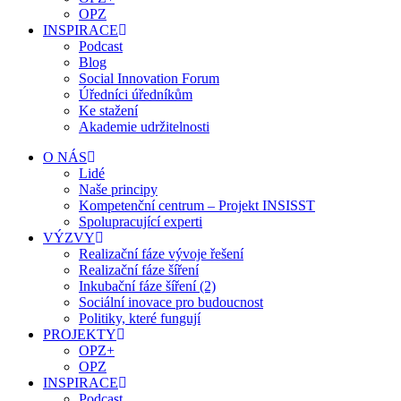
OPZ
INSPIRACE
Podcast
Blog
Social Innovation Forum
Úředníci úředníkům
Ke stažení
Akademie udržitelnosti
O NÁS
Lidé
Naše principy
Kompetenční centrum – Projekt INSISST
Spolupracující experti
VÝZVY
Realizační fáze vývoje řešení
Realizační fáze šíření
Inkubační fáze šíření (2)
Sociální inovace pro budoucnost
Politiky, které fungují
PROJEKTY
OPZ+
OPZ
INSPIRACE
Podcast