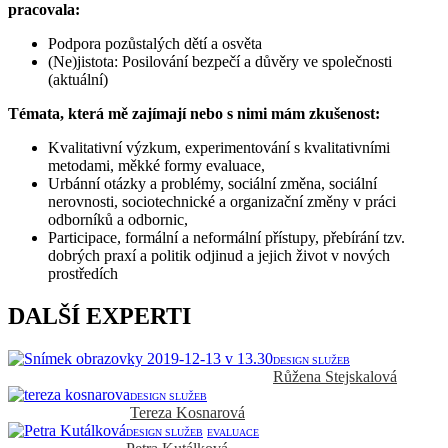
pracovala:
Podpora pozůstalých dětí a osvěta
(Ne)jistota: Posilování bezpečí a důvěry ve společnosti
(aktuální)
Témata, která mě zajímají nebo s nimi mám zkušenost:
Kvalitativní výzkum, experimentování s kvalitativními
metodami, měkké formy evaluace,
Urbánní otázky a problémy, sociální změna, sociální
nerovnosti, sociotechnické a organizační změny v práci
odborníků a odbornic,
Participace, formální a neformální přístupy, přebírání tzv.
dobrých praxí a politik odjinud a jejich život v nových
prostředích
DALŠÍ EXPERTI
DESIGN SLUŽEB
Růžena Stejskalová
DESIGN SLUŽEB
Tereza Kosnarová
DESIGN SLUŽEB
EVALUACE