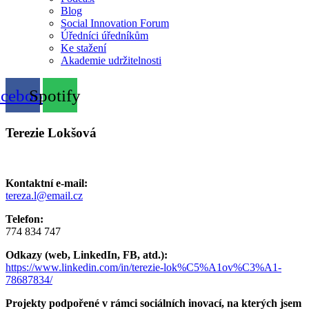
Blog
Social Innovation Forum
Úředníci úředníkům
Ke stažení
Akademie udržitelnosti
acebook
Spotify
Terezie Lokšová
Kontaktní e-mail:
tereza.l@email.cz
Telefon:
774 834 747
Odkazy (web, LinkedIn, FB, atd.):
https://www.linkedin.com/in/terezie-lok%C5%A1ov%C3%A1-
78687834/
Projekty podpořené v rámci sociálních inovací, na kterých jsem