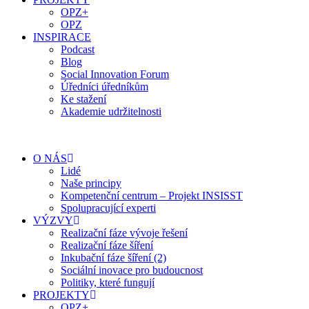
OPZ+
OPZ
INSPIRACE
Podcast
Blog
Social Innovation Forum
Úředníci úředníkům
Ke stažení
Akademie udržitelnosti
O NÁS
Lidé
Naše principy
Kompetenční centrum – Projekt INSISST
Spolupracující experti
VÝZVY
Realizační fáze vývoje řešení
Realizační fáze šíření
Inkubační fáze šíření (2)
Sociální inovace pro budoucnost
Politiky, které fungují
PROJEKTY
OPZ+