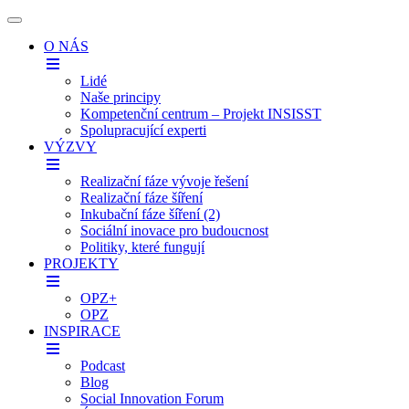
O NÁS
Lidé
Naše principy
Kompetenční centrum – Projekt INSISST
Spolupracující experti
VÝZVY
Realizační fáze vývoje řešení
Realizační fáze šíření
Inkubační fáze šíření (2)
Sociální inovace pro budoucnost
Politiky, které fungují
PROJEKTY
OPZ+
OPZ
INSPIRACE
Podcast
Blog
Social Innovation Forum