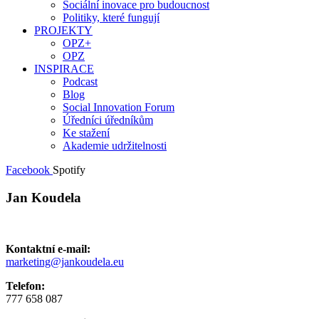
Sociální inovace pro budoucnost
Politiky, které fungují
PROJEKTY
OPZ+
OPZ
INSPIRACE
Podcast
Blog
Social Innovation Forum
Úředníci úředníkům
Ke stažení
Akademie udržitelnosti
Facebook
Spotify
Jan Koudela
Kontaktní e-mail:
marketing@jankoudela.eu
Telefon:
777 658 087