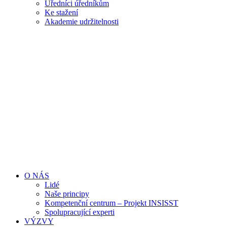
Úředníci úředníkům
Ke stažení
Akademie udržitelnosti
O NÁS
Lidé
Naše principy
Kompetenční centrum – Projekt INSISST
Spolupracující experti
VÝZVY