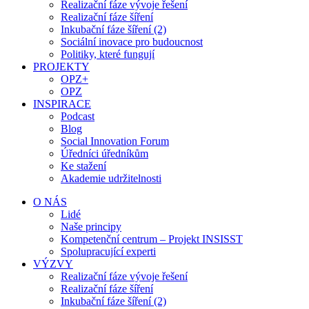
Realizační fáze vývoje řešení
Realizační fáze šíření
Inkubační fáze šíření (2)
Sociální inovace pro budoucnost
Politiky, které fungují
PROJEKTY
OPZ+
OPZ
INSPIRACE
Podcast
Blog
Social Innovation Forum
Úředníci úředníkům
Ke stažení
Akademie udržitelnosti
O NÁS
Lidé
Naše principy
Kompetenční centrum – Projekt INSISST
Spolupracující experti
VÝZVY
Realizační fáze vývoje řešení
Realizační fáze šíření
Inkubační fáze šíření (2)