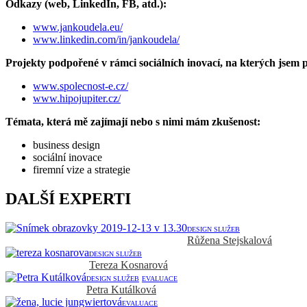
Odkazy (web, LinkedIn, FB, atd.):
www.jankoudela.eu/
www.linkedin.com/in/jankoudela/
Projekty podpořené v rámci sociálních inovací, na kterých jsem 
www.spolecnost-e.cz/
www.hipojupiter.cz/
Témata, která mě zajímají nebo s nimi mám zkušenost:
business design
sociální inovace
firemní vize a strategie
DALŠÍ EXPERTI
DESIGN SLUŽEB
Růžena Stejskalová
DESIGN SLUŽEB
Tereza Kosnarová
DESIGN SLUŽEB
EVALUACE
Petra Kutálková
EVALUACE