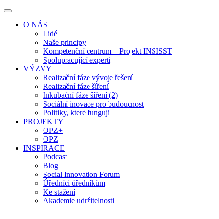
O NÁS
Lidé
Naše principy
Kompetenční centrum – Projekt INSISST
Spolupracující experti
VÝZVY
Realizační fáze vývoje řešení
Realizační fáze šíření
Inkubační fáze šíření (2)
Sociální inovace pro budoucnost
Politiky, které fungují
PROJEKTY
OPZ+
OPZ
INSPIRACE
Podcast
Blog
Social Innovation Forum
Úředníci úředníkům
Ke stažení
Akademie udržitelnosti