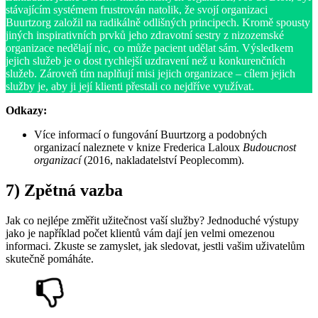
stávajícím systémem frustrován natolik, že svojí organizaci
Buurtzorg založil na radikálně odlišných principech. Kromě spousty
jiných inspirativních prvků jeho zdravotní sestry z nizozemské
organizace nedělají nic, co může pacient udělat sám. Výsledkem
jejich služeb je o dost rychlejší uzdravení než u konkurenčních
služeb. Zároveň tím naplňují misi jejich organizace – cílem jejich
služby je, aby ji její klienti přestali co nejdříve využívat.
Odkazy:
Více informací o fungování Buurtzorg a podobných
organizací naleznete v knize Frederica Laloux
Budoucnost
organizací
(2016, nakladatelství Peoplecomm).
7) Zpětná vazba
Jak co nejlépe změřit užitečnost vaší služby? Jednoduché výstupy
jako je například počet klientů vám dají jen velmi omezenou
informaci. Zkuste se zamyslet, jak sledovat, jestli vašim uživatelům
skutečně pomáháte.