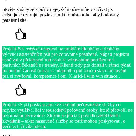
Skvělé služby se snaží v nejvyšší možné míře využívat již
existujících zdrojů, pozic a struktur místo toho, aby budovaly
paralelní sítě.
Projekt
Pes asistent
reagoval na problém dlouhého a drahého
výcviku asistenčních psů pro zdravotně postižené. Nápad projektu
spočíval v překlopení rolí osob se zdravotním postižením z
pasivních čekatelů na trenéry. Klienti tedy psa dostali v rámci týdnů
po podání žádosti (místo standardního půlroku) a skrze trénování
psa si zvyšovali kompetence i oni. Klasická win-win situace…
Projekt 3S při poskytování své terénní pečovatelské služby co
nejvíce využíval lidi v sousedství pečované osoby, které přetvořil na
neformální pečovatele. Službu se jim tak povedlo zefektivnit i
zkvalitnit – takto nastavené služby se totiž mohou poskytovat i o
večerech či víkendech.