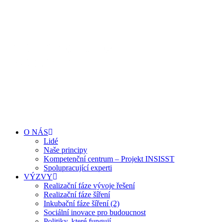
O NÁS
Lidé
Naše principy
Kompetenční centrum – Projekt INSISST
Spolupracující experti
VÝZVY
Realizační fáze vývoje řešení
Realizační fáze šíření
Inkubační fáze šíření (2)
Sociální inovace pro budoucnost
Politiky, které fungují