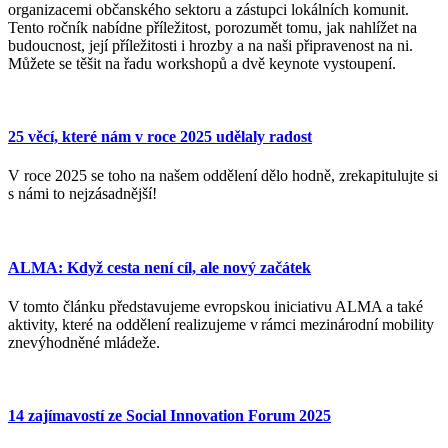
organizacemi občanského sektoru a zástupci lokálních komunit.
Tento ročník nabídne příležitost, porozumět tomu, jak nahlížet na
budoucnost, její příležitosti i hrozby a na naši připravenost na ni.
Můžete se těšit na řadu workshopů a dvě keynote vystoupení.
25 věcí, které nám v roce 2025 udělaly radost
V roce 2025 se toho na našem oddělení dělo hodně, zrekapitulujte si
s námi to nejzásadnější!
ALMA: Když cesta není cíl, ale nový začátek
V tomto článku představujeme evropskou iniciativu ALMA a také
aktivity, které na oddělení realizujeme v rámci mezinárodní mobility
znevýhodněné mládeže.
14 zajímavostí ze Social Innovation Forum 2025