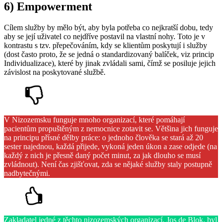
6) Empowerment
Cílem služby by mělo být, aby byla potřeba co nejkratší dobu, tedy
aby se její uživatel co nejdříve postavil na vlastní nohy. Toto je v
kontrastu s tzv. přepečováním, kdy se klientům poskytují i služby
(dost často proto, že se jedná o standardizovaný balíček, viz princip
Individualizace), které by jinak zvládali sami, čímž se posiluje jejich
závislost na poskytované službě.
V Nizozemsku funguje mnoho organizací, které pomáhají
pacientům propuštěným z nemocnice zotavit se. Většina jich funguje
na principu přísné dělby práce: o jednoho člověka se stará až 20
sester najednou, každá přijede, vykoná jeden úkon a zase odjede (na
každý z nich je přesně daný počet minut, za jak dlouho se musí
zvládnout). Není čas zjišťovat, zda se nějaké služby staly postupně
nadbytečnými.
Zakladatel jedné z těchto nizozemských organizací, Jos de Blok, byl