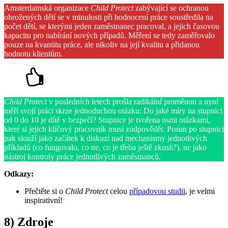
Amsterdamská organizace
Child Protect
zabývající se ochranou
ohrožených dětí se v minulosti při hodnocení práce soustředila na
počet dětí, se kterými jeden zaměstnanec pracoval, a jejich časovou
kapacitu pro nabírání nových případů. Měření se tedy zaměřovalo
pouze na kvantitu práce, ale nikoliv na její kvalitu a přidanou
hodnotu klientům.
Child Protect
v posledních letech prošla radikální proměnou a nyní
měří svojí práci skrze jednoduchou otázku: Do jaké míry na stupnici
od 0 do 10 je dítě v bezpečí? Stupnice je tvořena osmi otázkami,
které si jejich klíčový pracovník musí zodpovědět. Posun po stupnici
pak slouží jako začátek k diskuzi nad mechanismy jednotlivých
příkladů (co fungovalo, co ne, co je třeba ještě zkusit?), ne jako
nástroj kontroly práce jednotlivých zaměstnanců.
Odkazy:
Přečtěte si o
Child Protect
celou
případovou studii
, je velmi
inspirativní!
8) Zdroje