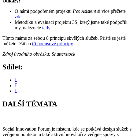
Odkazy:
O námi podpořeném projektu
Pes Asistent
si více přečtete
zde
.
Metodiku a evaluaci projektu 3S, který jsme také podpořili
my, naleznete
tady
.
Tímto máme za sebou 8 principů skvělých služeb. Příště se ještě
můžete těšit na
tři bonusové principy
!
Zdroj úvodního obrázku: Shutterstock
Sdílet:
DALŠÍ TÉMATA
Social Innovation Forum je místem, kde se potkává design služeb s
veřejnou politikou a také aktivní inovátoři z veřejné správy s