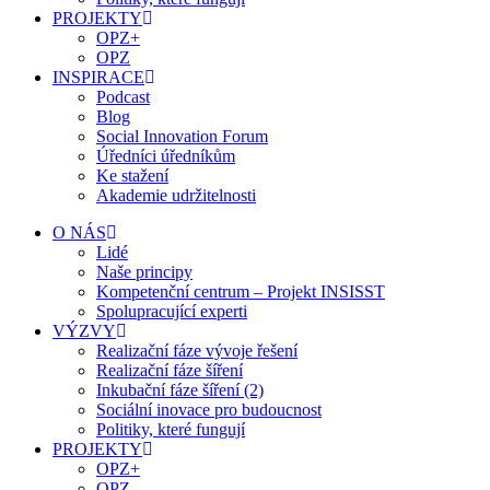
PROJEKTY
OPZ+
OPZ
INSPIRACE
Podcast
Blog
Social Innovation Forum
Úředníci úředníkům
Ke stažení
Akademie udržitelnosti
O NÁS
Lidé
Naše principy
Kompetenční centrum – Projekt INSISST
Spolupracující experti
VÝZVY
Realizační fáze vývoje řešení
Realizační fáze šíření
Inkubační fáze šíření (2)
Sociální inovace pro budoucnost
Politiky, které fungují
PROJEKTY
OPZ+
OPZ