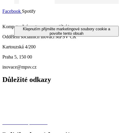
Facebook
Spotify
Kompetenční centrum pro sociální inovace
Klepnutím přijměte marketingové soubory cookie a
povolte tento obsah
Oddělení sociálních inovací MPSV ČR
Kartouzská 4/200
Praha 5, 150 00
inovace@mpsv.cz
Důležité odkazy
O nás
Principy
Projekty
Další dotační příležitosti