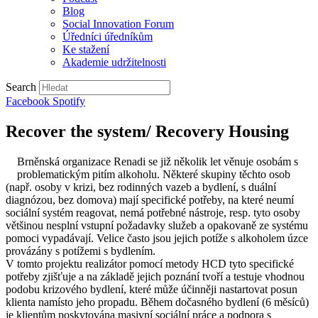
Blog
Social Innovation Forum
Úředníci úředníkům
Ke stažení
Akademie udržitelnosti
Search
Facebook
Spotify
Recover the system/ Recovery Housing
Brněnská organizace Renadi se již několik let věnuje osobám s
problematickým pitím alkoholu. Některé skupiny těchto osob
(např. osoby v krizi, bez rodinných vazeb a bydlení, s duální
diagnózou, bez domova) mají specifické potřeby, na které neumí
sociální systém reagovat, nemá potřebné nástroje, resp. tyto osoby
většinou nesplní vstupní požadavky služeb a opakovaně ze systému
pomoci vypadávají. Velice často jsou jejich potíže s alkoholem úzce
provázány s potížemi s bydlením.
V tomto projektu realizátor pomocí metody HCD tyto specifické
potřeby zjišťuje a na základě jejich poznání tvoří a testuje vhodnou
podobu krizového bydlení, které může účinněji nastartovat posun
klienta namísto jeho propadu. Během dočasného bydlení (6 měsíců)
je klientům poskytována masivní sociální práce a podpora s