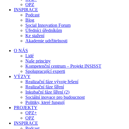
OPZ
INSPIRACE
Podcast
Blog
Social Innovation Forum
Úředníci úředníkům
Ke stažení
Akademie udržitelnosti
O NÁS
Lidé
Naše principy
Kompetenční centrum – Projekt INSISST
Spolupracující experti
VÝZVY
Realizační fáze vývoje řešení
Realizační fáze šíření
Inkubační fáze šíření (2)
Sociální inovace pro budoucnost
Politiky, které fungují
PROJEKTY
OPZ+
OPZ
INSPIRACE
Podcast