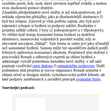
využitím peerů, tedy osob, které závislost úspěšně zvládly a mohou
svou zkušeností pomoci druhým.
Zásadním předpokladem nové služby je její nízkoprahovost, jež
neklade zájemcům překážky, jako je dlouhodobější abstinence či
bytí bez relapsu. Zároveň je však potřeba zajistit, aby byli noví
nájemníci schopni si bydlení za podpory udržet. Realizátor v
projektu zařídil celkem 3 byty (2 jednopokojové a 1 třípokojový).
Ve větším bytě testuje komunitní formu bydlení za dodržení
abstinence, nastavování vzájemných pravidel soužití, kdy se
obyvatelé navzájem „hlídají“. Tato forma se zatím jeví jako účinnější
než samostatné bydlení. Samota může být spouštěčem dalších potíží
řešených opětovnou konzumací alkoholu. Projektový tým složený z
pracovníků Renadi a odborných expertů na oblast bydlení a
adiktologie vytváří podrobnou metodiku nové služby, v níž také
popisuje využívání
open dialogu
či
empatického rozhovoru
. Další
podstatnou linií projektu je rozvoj organizace Renadi zejména v
oblasti učení se designu služeb, vyhodnocování potřeb klientů, ale
také podpory zaměstnanců a zavádění principů
svobodné firmy.
Související podcast: