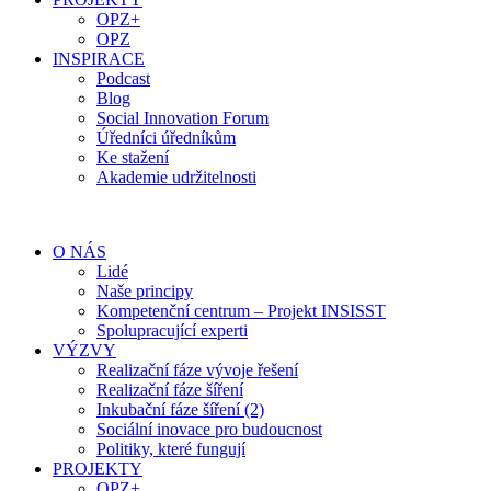
OPZ+
OPZ
INSPIRACE
Podcast
Blog
Social Innovation Forum
Úředníci úředníkům
Ke stažení
Akademie udržitelnosti
O NÁS
Lidé
Naše principy
Kompetenční centrum – Projekt INSISST
Spolupracující experti
VÝZVY
Realizační fáze vývoje řešení
Realizační fáze šíření
Inkubační fáze šíření (2)
Sociální inovace pro budoucnost
Politiky, které fungují
PROJEKTY
OPZ+