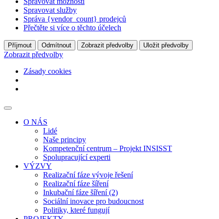
Spravovat možnosti
Spravovat služby
Správa {vendor_count} prodejců
Přečtěte si více o těchto účelech
Příjmout
Odmítnout
Zobrazit předvolby
Uložit předvolby
Zobrazit předvolby
Zásady cookies
O NÁS
Lidé
Naše principy
Kompetenční centrum – Projekt INSISST
Spolupracující experti
VÝZVY
Realizační fáze vývoje řešení
Realizační fáze šíření
Inkubační fáze šíření (2)
Sociální inovace pro budoucnost
Politiky, které fungují
PROJEKTY