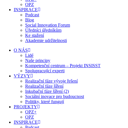
OPZ
INSPIRACE
Podcast
Blog
Social Innovation Forum
Úředníci úředníkům
Ke stažení
Akademie udržitelnosti
O NÁS
Lidé
Naše principy
Kompetenční centrum – Projekt INSISST
Spolupracující experti
VÝZVY
Realizační fáze vývoje řešení
Realizační fáze šíření
Inkubační fáze šíření (2)
Sociální inovace pro budoucnost
Politiky, které fungují
PROJEKTY
OPZ+
OPZ
INSPIRACE
Podcast