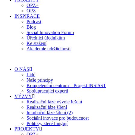
OPZ+
OPZ
INSPIRACE
Podcast
Blog
Social Innovation Forum
Úředníci úředníkům
Ke stažení
Akademie udržitelnosti
O NÁS
Lidé
Naše principy
Kompetenční centrum – Projekt INSISST
Spolupracující experti
VÝZVY
Realizační fáze vývoje řešení
Realizační fáze šíření
Inkubační fáze šíření (2)
Sociální inovace pro budoucnost
Politiky, které fungují
PROJEKTY
OPZ+