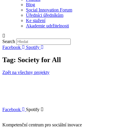
Blog
Social Innovation Forum
Úředníci úředníkům
Ke stažení
Akademie udržitelnosti
Search
Facebook
Spotify
Tag: Society for All
Zpět na všechny projekty
TÝMY DUŠEVNÍHO ZDRAVÍ PŘI
STŘEDISCÍCH VÝCHOVNÉ PÉČE
Děti a mladí
,
Duševní zdraví
,
Society for All
Stav duševního zdraví dětí v Česku se prudce
zhoršuje. Systém reaguje pozdě, chybí odborná,
včasná a...
Facebook
Spotify
Kompetenční centrum pro sociální inovace