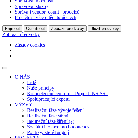
Spravovat možnosti
Spravovat služby
Správa {vendor_count} prodejců
Přečtěte si více o těchto účelech
Příjmout
Odmítnout
Zobrazit předvolby
Uložit předvolby
Zobrazit předvolby
Zásady cookies
O NÁS
Lidé
Naše principy
Kompetenční centrum – Projekt INSISST
Spolupracující experti
VÝZVY
Realizační fáze vývoje řešení
Realizační fáze šíření
Inkubační fáze šíření (2)
Sociální inovace pro budoucnost
Politiky, které fungují
PROJEKTY