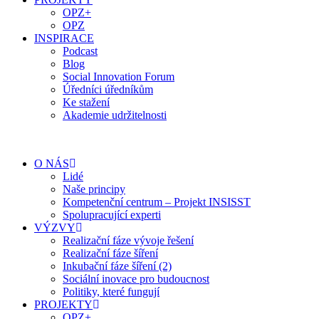
OPZ+
OPZ
INSPIRACE
Podcast
Blog
Social Innovation Forum
Úředníci úředníkům
Ke stažení
Akademie udržitelnosti
O NÁS
Lidé
Naše principy
Kompetenční centrum – Projekt INSISST
Spolupracující experti
VÝZVY
Realizační fáze vývoje řešení
Realizační fáze šíření
Inkubační fáze šíření (2)
Sociální inovace pro budoucnost
Politiky, které fungují
PROJEKTY
OPZ+