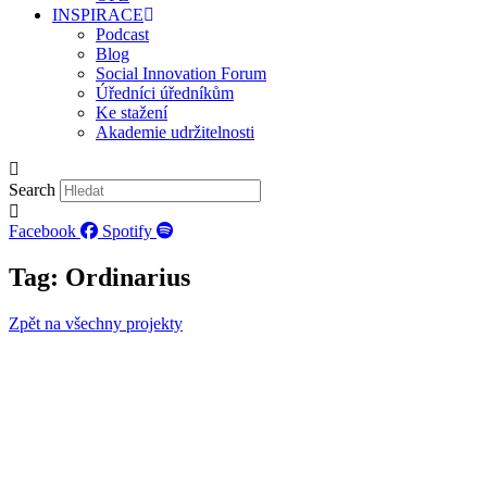
INSPIRACE
Podcast
Blog
Social Innovation Forum
Úředníci úředníkům
Ke stažení
Akademie udržitelnosti
Search
Facebook
Spotify
Tag: Ordinarius
Zpět na všechny projekty
DUŠEVNÍ SERVIS - JDEME DO TOHO
Děti a mladí
,
Duševní zdraví
,
Ordinarius
Projekt se soustředí na budování a rozvoj komplexní
sítě v Plzeňském kraji, která bude podporovat rodiny...
DUŠEVNÍ SERVIS – JAK NA TO
Děti a mladí
,
Duševní zdraví
,
Ordinarius
Obtíže v duševním zdraví dětí a dospívajících se
dotýkají mnoha lidí. Současně chybí podpůrné