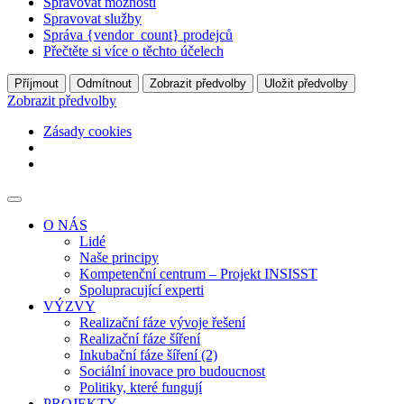
Spravovat možnosti
Spravovat služby
Správa {vendor_count} prodejců
Přečtěte si více o těchto účelech
Příjmout
Odmítnout
Zobrazit předvolby
Uložit předvolby
Zobrazit předvolby
Zásady cookies
O NÁS
Lidé
Naše principy
Kompetenční centrum – Projekt INSISST
Spolupracující experti
VÝZVY
Realizační fáze vývoje řešení
Realizační fáze šíření
Inkubační fáze šíření (2)
Sociální inovace pro budoucnost
Politiky, které fungují
PROJEKTY