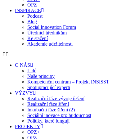
OPZ
INSPIRACE
Podcast
Blog
Social Innovation Forum
Úředníci úředníkům
Ke stažení
Akademie udržitelnosti
O NÁS
Lidé
Naše principy
Kompetenční centrum – Projekt INSISST
Spolupracující experti
VÝZVY
Realizační fáze vývoje řešení
Realizační fáze šíření
Inkubační fáze šíření (2)
Sociální inovace pro budoucnost
Politiky, které fungují
PROJEKTY
OPZ+
OPZ