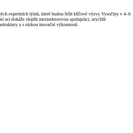
ch expertních týmů, které budou řešit klíčové výzvy Vysočiny v 4–6
ní se) dokáže zlepšit mezisektorovou spolupráci, urychlit
astruktury a s nízkou inovační výkonností.