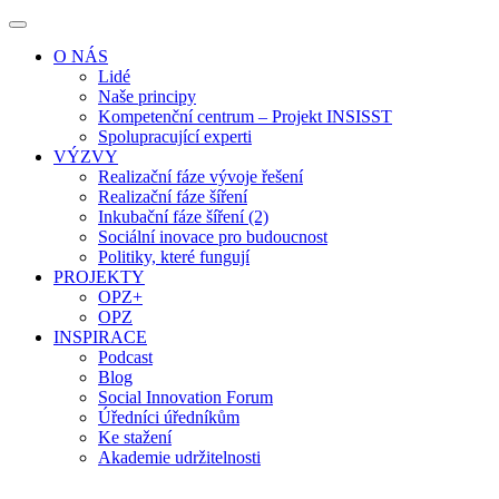
O NÁS
Lidé
Naše principy
Kompetenční centrum – Projekt INSISST
Spolupracující experti
VÝZVY
Realizační fáze vývoje řešení
Realizační fáze šíření
Inkubační fáze šíření (2)
Sociální inovace pro budoucnost
Politiky, které fungují
PROJEKTY
OPZ+
OPZ
INSPIRACE
Podcast
Blog
Social Innovation Forum
Úředníci úředníkům
Ke stažení
Akademie udržitelnosti