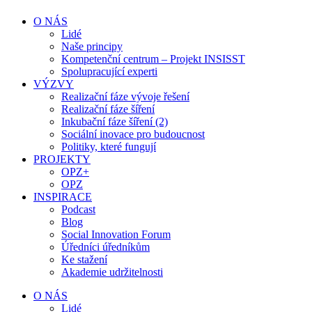
O NÁS
Lidé
Naše principy
Kompetenční centrum – Projekt INSISST
Spolupracující experti
VÝZVY
Realizační fáze vývoje řešení
Realizační fáze šíření
Inkubační fáze šíření (2)
Sociální inovace pro budoucnost
Politiky, které fungují
PROJEKTY
OPZ+
OPZ
INSPIRACE
Podcast
Blog
Social Innovation Forum
Úředníci úředníkům
Ke stažení
Akademie udržitelnosti
O NÁS
Lidé