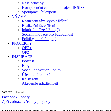
Naše principy
Kompetenční centrum – Projekt INSISST
Spolupracující experti
VÝZVY
Realizační fáze vývoje řešení
Realizační fáze šíření
Inkubační fáze šíření (2)
Sociální inovace pro budoucnost
Politiky, které fungují
PROJEKTY
OPZ+
OPZ
INSPIRACE
Podcast
Blog
Social Innovation Forum
Úředníci úředníkům
Ke stažení
Akademie udržitelnosti
Search
Facebook
Spotify
Zpět zobrazit všechny projekty