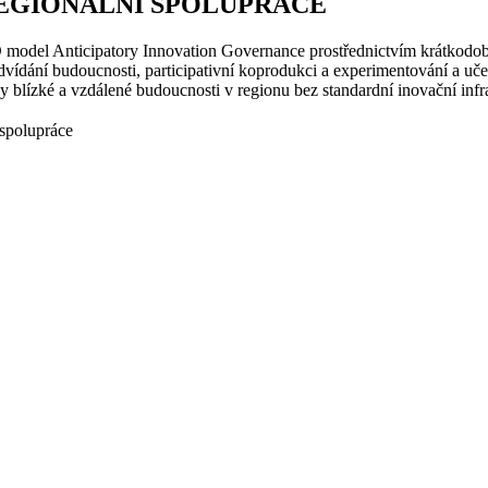
REGIONÁLNÍ SPOLUPRÁCE
 model Anticipatory Innovation Governance prostřednictvím krátkodobý
edvídání budoucnosti, participativní koprodukci a experimentování a uče
vy blízké a vzdálené budoucnosti v regionu bez standardní inovační infr
spolupráce