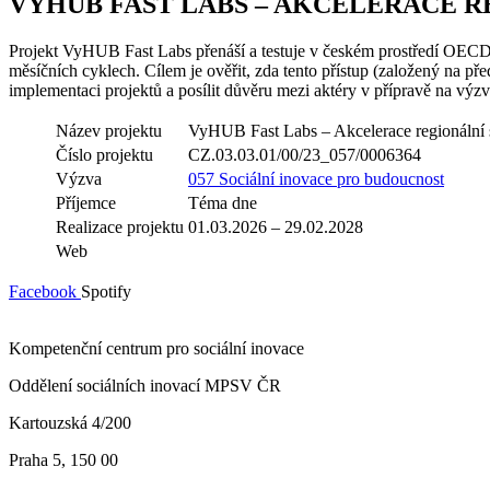
VYHUB FAST LABS – AKCELERACE 
Projekt VyHUB Fast Labs přenáší a testuje v českém prostředí OECD
měsíčních cyklech. Cílem je ověřit, zda tento přístup (založený na př
implementaci projektů a posílit důvěru mezi aktéry v přípravě na výz
Název projektu
VyHUB Fast Labs – Akcelerace regionální 
Číslo projektu
CZ.03.03.01/00/23_057/0006364
Výzva
057 Sociální inovace pro budoucnost
Příjemce
Téma dne
Realizace projektu
01.03.2026 – 29.02.2028
Web
Facebook
Spotify
Kompetenční centrum pro sociální inovace
Oddělení sociálních inovací MPSV ČR
Kartouzská 4/200
Praha 5, 150 00