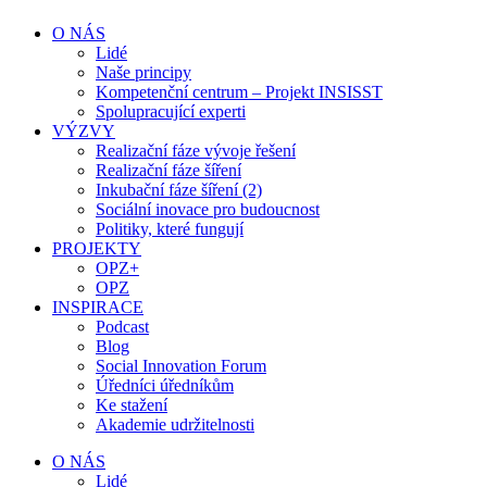
O NÁS
Lidé
Naše principy
Kompetenční centrum – Projekt INSISST
Spolupracující experti
VÝZVY
Realizační fáze vývoje řešení
Realizační fáze šíření
Inkubační fáze šíření (2)
Sociální inovace pro budoucnost
Politiky, které fungují
PROJEKTY
OPZ+
OPZ
INSPIRACE
Podcast
Blog
Social Innovation Forum
Úředníci úředníkům
Ke stažení
Akademie udržitelnosti
O NÁS
Lidé