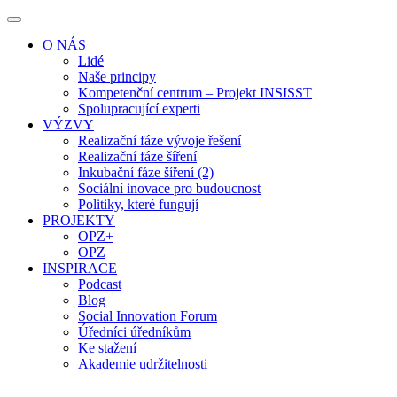
O NÁS
Lidé
Naše principy
Kompetenční centrum – Projekt INSISST
Spolupracující experti
VÝZVY
Realizační fáze vývoje řešení
Realizační fáze šíření
Inkubační fáze šíření (2)
Sociální inovace pro budoucnost
Politiky, které fungují
PROJEKTY
OPZ+
OPZ
INSPIRACE
Podcast
Blog
Social Innovation Forum
Úředníci úředníkům
Ke stažení
Akademie udržitelnosti