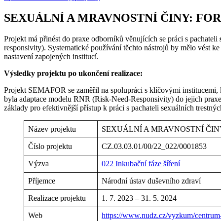
SEXUÁLNÍ A MRAVNOSTNÍ ČINY: FO
Projekt má přinést do praxe odborníků věnujících se práci s pachateli
responsivity). Systematické používání těchto nástrojů by mělo vést ke
nastavení zapojených institucí.
Výsledky projektu po ukončení realizace:
Projekt SEMAFOR se zaměřil na spolupráci s klíčovými institucemi, k
byla adaptace modelu RNR (Risk-Need-Responsivity) do jejich praxe.
základy pro efektivnější přístup k práci s pachateli sexuálních trestnýc
Název projektu
SEXUÁLNÍ A MRAVNOSTNÍ ČIN
Číslo projektu
CZ.03.03.01/00/22_022/0001853
Výzva
022 Inkubační fáze šíření
Příjemce
Národní ústav duševního zdraví
Realizace projektu
1. 7. 2023 – 31. 5. 2024
Web
https://www.nudz.cz/vyzkum/centrum-p