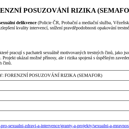
RENZNÍ POSUZOVÁNÍ RIZIKA (SEMAFO
sexuální delikvence
(Policie ČR, Probační a mediační služba, Vězeňská 
 zlepšení kvality intervencí, snížení pravděpodobnosti opakování trestn
teré pracují s pachateli sexuálně motivovaných trestných činů, jako j
 Projekt ukázal možné přínosy, ale i rizika spojená s úspěšným zaved
h činů.
Y: FORENZNÍ POSUZOVÁNÍ RIZIKA (SEMAFOR)
ro-sexualni-zdravi-a-intervence/granty-a-projekty/sexualni-a-mravnost