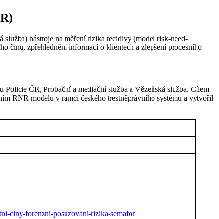
R)
služba) nástroje na měření rizika recidivy (model risk-need-
ého činu, zpřehlednění informací o klientech a zlepšení procesního
sou Policie ČR, Probační a mediační služba a Vězeňská služba. Cílem
ením RNR modelu v rámci českého trestněprávního systému a vytvořil
ni-ciny-forenzni-posuzovani-rizika-semafor