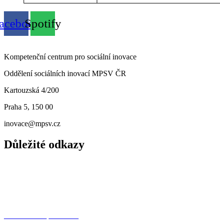
acebook
Spotify
Kompetenční centrum pro sociální inovace
Oddělení sociálních inovací MPSV ČR
Kartouzská 4/200
Praha 5, 150 00
inovace@mpsv.cz
Důležité odkazy
O nás
Principy
Projekty
Další dotační příležitosti