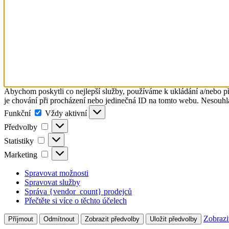
Abychom poskytli co nejlepší služby, používáme k ukládání a/nebo př
je chování při procházení nebo jedinečná ID na tomto webu. Nesouhlas
Funkční
Funkční
Vždy aktivní
Předvolby
Předvolby
Statistiky
Statistiky
Marketing
Marketing
Spravovat možnosti
Spravovat služby
Správa {vendor_count} prodejců
Přečtěte si více o těchto účelech
Zobrazi
Příjmout
Odmítnout
Zobrazit předvolby
Uložit předvolby