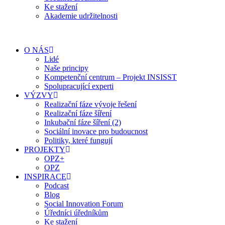
Ke stažení
Akademie udržitelnosti
O NÁS
Lidé
Naše principy
Kompetenční centrum – Projekt INSISST
Spolupracující experti
VÝZVY
Realizační fáze vývoje řešení
Realizační fáze šíření
Inkubační fáze šíření (2)
Sociální inovace pro budoucnost
Politiky, které fungují
PROJEKTY
OPZ+
OPZ
INSPIRACE
Podcast
Blog
Social Innovation Forum
Úředníci úředníkům
Ke stažení