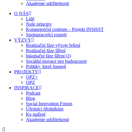
Akademie udržitelnosti
O NÁS
Lidé
Naše principy
Kompetenční centrum – Projekt INSISST
Spolupracující experti
VÝZVY
Realizační fáze vývoje řešení
Realizační fáze šíření
Inkubační fáze šíření (2)
Sociální inovace pro budoucnost
Politiky, které fungují
PROJEKTY
OPZ+
OPZ
INSPIRACE
Podcast
Blog
Social Innovation Forum
Úředníci úředníkům
Ke stažení
Akademie udržitelnosti