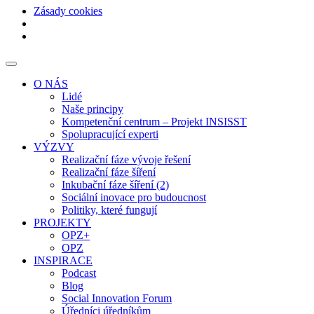
Zásady cookies
O NÁS
Lidé
Naše principy
Kompetenční centrum – Projekt INSISST
Spolupracující experti
VÝZVY
Realizační fáze vývoje řešení
Realizační fáze šíření
Inkubační fáze šíření (2)
Sociální inovace pro budoucnost
Politiky, které fungují
PROJEKTY
OPZ+
OPZ
INSPIRACE
Podcast
Blog
Social Innovation Forum
Úředníci úředníkům