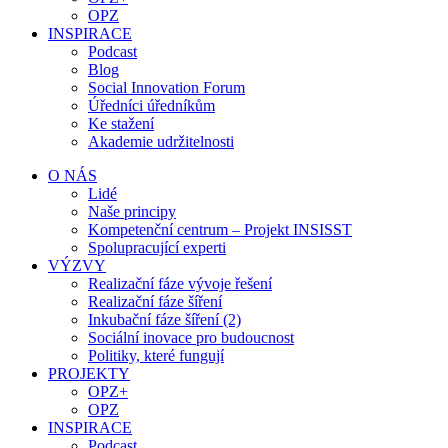
OPZ
INSPIRACE
Podcast
Blog
Social Innovation Forum
Úředníci úředníkům
Ke stažení
Akademie udržitelnosti
O NÁS
Lidé
Naše principy
Kompetenční centrum – Projekt INSISST
Spolupracující experti
VÝZVY
Realizační fáze vývoje řešení
Realizační fáze šíření
Inkubační fáze šíření (2)
Sociální inovace pro budoucnost
Politiky, které fungují
PROJEKTY
OPZ+
OPZ
INSPIRACE
Podcast