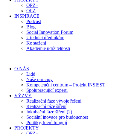
OPZ+
OPZ
INSPIRACE
Podcast
Blog
Social Innovation Forum
Úředníci úředníkům
Ke stažení
Akademie udržitelnosti
O NÁS
Lidé
Naše principy
Kompetenční centrum – Projekt INSISST
Spolupracující experti
VÝZVY
Realizační fáze vývoje řešení
Realizační fáze šíření
Inkubační fáze šíření (2)
Sociální inovace pro budoucnost
Politiky, které fungují
PROJEKTY
OPZ+