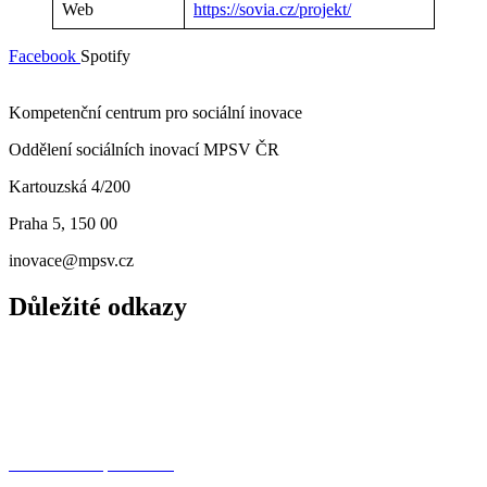
Web
https://sovia.cz/projekt/
Facebook
Spotify
Kompetenční centrum pro sociální inovace
Oddělení sociálních inovací MPSV ČR
Kartouzská 4/200
Praha 5, 150 00
inovace@mpsv.cz
Důležité odkazy
O nás
Principy
Projekty
Další dotační příležitosti