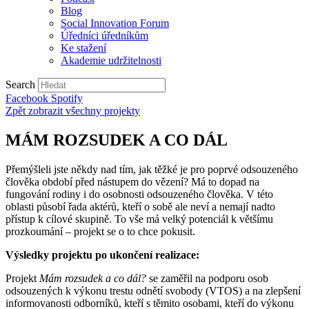
Blog
Social Innovation Forum
Úředníci úředníkům
Ke stažení
Akademie udržitelnosti
Search
Facebook
Spotify
Zpět zobrazit všechny projekty
MÁM ROZSUDEK A CO DÁL
Přemýšleli jste někdy nad tím, jak těžké je pro poprvé odsouzeného
člověka období před nástupem do vězení? Má to dopad na
fungování rodiny i do osobnosti odsouzeného člověka. V této
oblasti působí řada aktérů, kteří o sobě ale neví a nemají nadto
přístup k cílové skupině. To vše má velký potenciál k většímu
prozkoumání – projekt se o to chce pokusit.
Výsledky projektu po ukončení realizace:
Projekt
Mám rozsudek a co dál?
se zaměřil na podporu osob
odsouzených k výkonu trestu odnětí svobody (VTOS) a na zlepšení
informovanosti odborníků, kteří s těmito osobami, kteří do výkonu