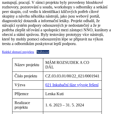
nastupují, pracují. V rámci projektu byly provedeny hloubkové
rozhovory, pozorování u soudu, workshopy s odborníky a setkání
peer skupin, což vedlo k identifikaci klíčových potřeb cílové
skupiny a návrhu několika nástrojů, jako jsou webový portál,
diagnostický dotazník a informační letáky. Projekt odhalil, že
stávající systém podpory odsouzených je nedostatečný a že je
potřeba zlepšit síťování a spolupráci mezi zástupci NNO, kurátory a
obecní a státní správou. Byly testovány prototypy více nástrojů,
které by mohly pomoci odsouzeným lépe se připravit na výkon
trestu a odborníkům poskytovat lepší podporu.
Krátké shrnutí projektu
Stáhnout
MÁM ROZSUDEK A CO
Název projektu
DÁL
Číslo projektu
CZ.03.03.01/00/22_021/0001941
Výzva
021 Inkubační fáze vývoje řešení
Příjemce
Lenka Kuti
Realizace
1. 6. 2023 – 31. 5. 2024
projektu