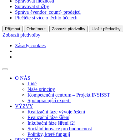
Spravovat možnosti
Spravovat služby
Správa {vendor_count} prodejců
Přečtěte si více o těchto účelech
Příjmout
Odmítnout
Zobrazit předvolby
Uložit předvolby
Zobrazit předvolby
Zásady cookies
O NÁS
Lidé
Naše principy
Kompetenční centrum – Projekt INSISST
Spolupracující experti
VÝZVY
Realizační fáze vývoje řešení
Realizační fáze šíření
Inkubační fáze šíření (2)
Sociální inovace pro budoucnost
Politiky, které fungují
PROJEKTY